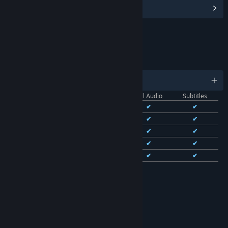
Find Community Groups
LINKS & INFO
LANGUAGES
English and 13 more
Interface
Full Audio
Subtitles
English
✔
✔
✔
French
✔
✔
✔
Italian
✔
✔
✔
German
✔
✔
✔
Spanish - Spain
✔
✔
✔
See all 14 supported languages
RATINGS
Blood and Gore
Intense Violence