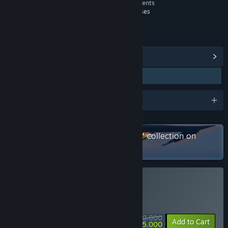
Interactive Elements
In-Game Purchases
Users Interact
Age rating for: ESRB
View Steam Achievements
(38)
Awards
Check out the entire HELLDIVERS™ collection on
Steam
Main di ALEXISTOGEL
PROMO GACOR! Buruan Main Sekarang
$100.000
-95%
Add to Cart
$5.000