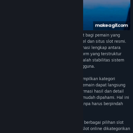
Paito Togel.
Buku Mimpi.
Status Akun Super.
Livedraw Tercepat.
TUCA DONKA ⚡️ menjadi simbol semangat bagi pemain yang
Promo Togel Terbesar.
mencari pengalaman berbeda di situs togel dan situs slot resmi.
ALEXISTOGEL mempersembahkan kombinasi lengkap antara
togel 4D dan slot online dalam satu platform yang terstruktur
dengan baik. Fokus utama platform ini adalah stabilitas sistem
serta kemudahan akses bagi seluruh pengguna.
Sebagai togel resmi, ALEXISTOGEL menampilkan kategori
permainan yang tersusun rapi sehingga pemain dapat langsung
menemukan pasaran favorit mereka. Informasi hasil dan detail
permainan disajikan secara ringkas agar mudah dipahami. Hal ini
membantu pemain melakukan evaluasi tanpa harus berpindah
halaman yang membingungkan.
Selain layanan togel online, tersedia juga berbagai pilihan slot
resmi dengan performa server responsif. Slot online dikategorikan