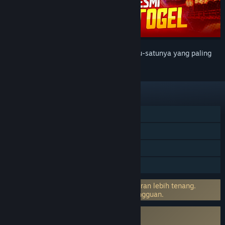
Togel Online
di ALEXISTOGEL emang satu-satunya yang paling
berkelas
FEATURES
Bisa Main Dimanapun
Terbukti Gacornya
Withdraw Tercepat
Banyak Bonus Referral
Main di bandar togel yang rapi bikin pikiran lebih tenang.
ALEXISTOGEL termasuk yang minim gangguan.
Menggunakan Kernel Level Anti-Cheat
nProtect GameGuard