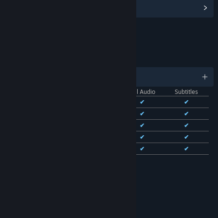
Find Community Groups
LINKS & INFO
LANGUAGES
English and 13 more
Interface
Full Audio
Subtitles
English
✔
✔
✔
French
✔
✔
✔
Italian
✔
✔
✔
German
✔
✔
✔
Spanish - Spain
✔
✔
✔
See all 14 supported languages
RATINGS
Blood and Gore
Intense Violence