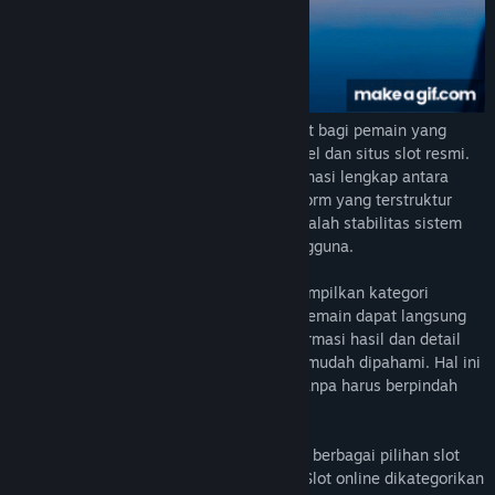
Paito Togel.
Buku Mimpi.
Status Akun Super.
Livedraw Tercepat.
TUCA DONKA ⚡️ menjadi simbol semangat bagi pemain yang
Promo Togel Terbesar.
mencari pengalaman berbeda di situs togel dan situs slot resmi.
ALEXISTOGEL mempersembahkan kombinasi lengkap antara
togel 4D dan slot online dalam satu platform yang terstruktur
dengan baik. Fokus utama platform ini adalah stabilitas sistem
serta kemudahan akses bagi seluruh pengguna.
Sebagai togel resmi, ALEXISTOGEL menampilkan kategori
permainan yang tersusun rapi sehingga pemain dapat langsung
menemukan pasaran favorit mereka. Informasi hasil dan detail
permainan disajikan secara ringkas agar mudah dipahami. Hal ini
membantu pemain melakukan evaluasi tanpa harus berpindah
halaman yang membingungkan.
Selain layanan togel online, tersedia juga berbagai pilihan slot
resmi dengan performa server responsif. Slot online dikategorikan