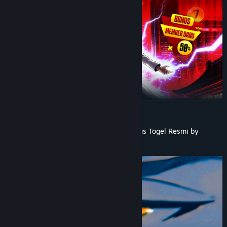
READ MORE
TUCA DONKA! Feel The Jackpot From Situs Togel Resmi by
ALEXISTOGEL
Kamu akan mendapatkan:
Prediksi Togel.