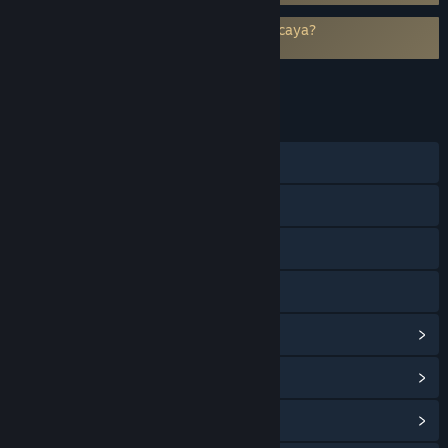
Cari togel gacor dari bandar togel terpercaya?
ALEXISTOGEL
Jawabannya
Togel Gacor ALEXISTOGEL
TITLE:
Togel Online
GENRE:
Feb 8, 2024
RELEASE DATE:
Visit the website
Discord
View health warnings
View privacy policy
View update history
Read related news
View discussions