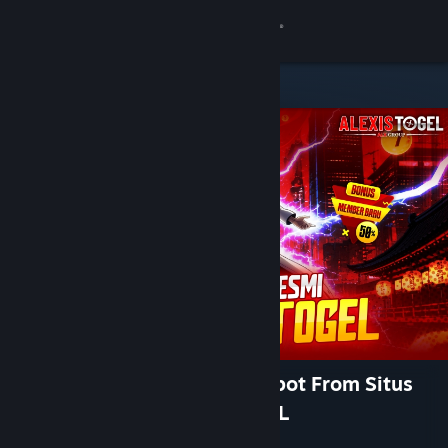
Sign in
Store
Community
About
Support
Change language
Get the Steam Mobile App
TUCA DONKA! Feel The Jackpot From Situs
View desktop website
Togel Resmi by ALEXISTOGEL
Developer
ALEXISTOGEL