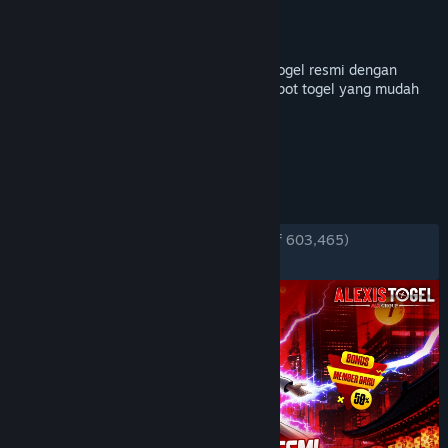
Publisher
Gojo SEOtoru
Released
Feb 8, 2024
ALEXISTOGEL mempersembahkan situs togel resmi dengan
sistem stabil dan informasi Feel The Jackpot togel yang mudah
dipahami pemain.
TAGS
+
REVIEWS
ENGLISH REVIEWS
Very Positive
(83% of 603,465)
RECENT:
Very Positive
(87% of 4,946)