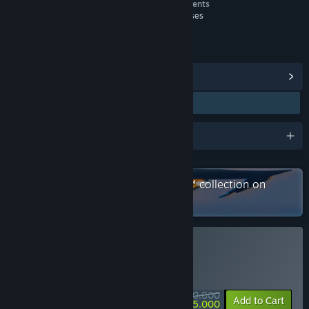
Interactive Elements
In-Game Purchases
Users Interact
Age rating for: ESRB
View Steam Achievements
(38)
Awards
Check out the entire HELLDIVERS™ collection on
Steam
Main di ALEXISTOGEL
PROMO GACOR! Buruan Main Sekarang
$100.000
-95%
Add to Cart
$5.000