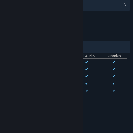
Find Community Groups
LINKS & INFO
LANGUAGES
English and 13 more
Interface
Full Audio
Subtitles
English
✔
✔
✔
French
✔
✔
✔
Italian
✔
✔
✔
German
✔
✔
✔
Spanish - Spain
✔
✔
✔
See all 14 supported languages
RATINGS
Blood and Gore
Intense Violence