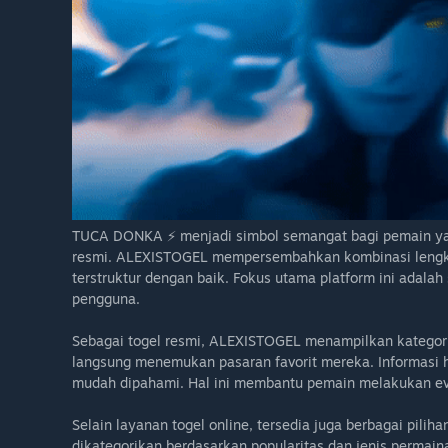
TUCA DONKA ⚡️ menjadi simbol semangat bagi pemain yang
resmi. ALEXISTOGEL mempersembahkan kombinasi lengkap 
terstruktur dengan baik. Fokus utama platform ini adalah
pengguna.
Sebagai togel resmi, ALEXISTOGEL menampilkan kategori
Kamu akan mendapatkan:
langsung menemukan pasaran favorit mereka. Informasi ha
mudah dipahami. Hal ini membantu pemain melakukan ev
Prediksi Togel.
Paito Togel.
Selain layanan togel online, tersedia juga berbagai piliha
Buku Mimpi.
dikategorikan berdasarkan popularitas dan jenis permain