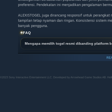
preferensi. Pendekatan ini menjadikan pengalaman bermai
Status Akun Super.
Livedraw Tercepat.
ALEXISTOGEL juga dirancang responsif untuk perangkat m
tampilan tetap nyaman dan ringan. Konsistensi sistem me
Promo Togel Terbesar.
banyak pengguna.
FAQ
Mengapa memilih togel resmi dibanding platform b
Apa keunggulan ALEXISTOGEL sebagai situs slot
RE
Bagaimana cara memilih togel 4D yang sesuai?
©2023 Sony Interactive Entertainment LLC. Developed by Arrowhead Game Studios AB. Helldiv
Apakah slot resmi di ALEXISTOGEL mendukung mo
Apakah platform ini cocok untuk pemain baru?
TESTIMONI MEMBER ALEXISTOGEL